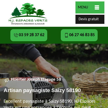
MENU
Devis gratuit
03 59 28 37 62
06 27 46 83 85
Hoerter Joseph Elagage 58
Artisan paysagiste Saizy 58190
Excellent paysagiste à Saizy 58190, HJ Espaces
Verts est une entreprise à l'écoute qui peut