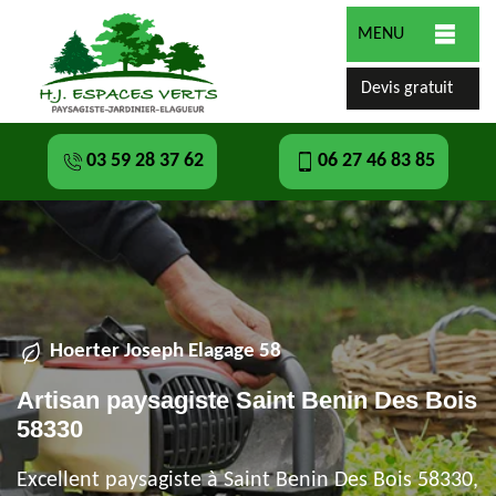
MENU
Devis gratuit
03 59 28 37 62
06 27 46 83 85
Hoerter Joseph Elagage 58
Artisan paysagiste Saint Benin Des Bois
58330
Excellent paysagiste à Saint Benin Des Bois 58330,