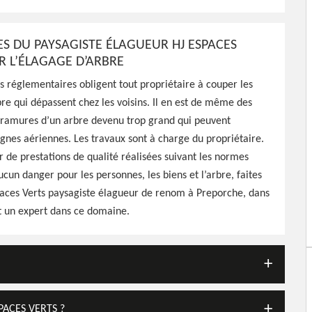
 Espaces Verts est une
tre espace vert selon vos
CES DU PAYSAGISTE ÉLAGUEUR HJ ESPACES
R L’ÉLAGAGE D’ARBRE
ns réglementaires obligent tout propriétaire à couper les
re qui dépassent chez les voisins. Il en est de même des
s ramures d’un arbre devenu trop grand qui peuvent
lignes aériennes. Les travaux sont à charge du propriétaire.
r de prestations de qualité réalisées suivant les normes
ucun danger pour les personnes, les biens et l’arbre, faites
paces Verts paysagiste élagueur de renom à Preporche, dans
t un expert dans ce domaine.
PACES VERTS ?