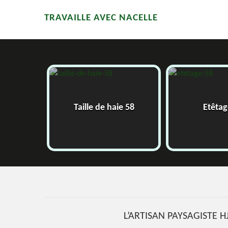
TRAVAILLE AVEC NACELLE
Pose de g
ie 58
Etêtage 58
roulea
L’ARTISAN PAYSAGISTE 