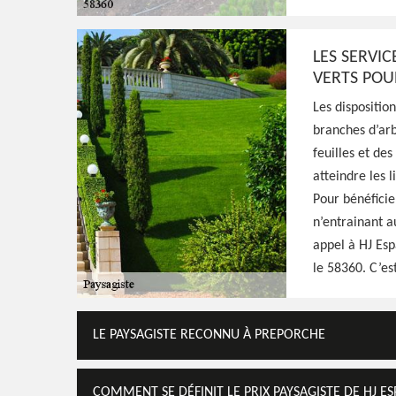
Excellent paysagiste à Preporche 58360, HJ
entreprise à l'écoute qui peut aménager vo
idées et exigences, prestation pas cher
LES SERVI
VERTS POU
Voir Nos Realisations
Contactez-Nous!
Les dispositio
branches d’arb
feuilles et de
atteindre les 
Pour bénéficie
n’entrainant a
appel à HJ Es
le 58360. C’es
LE PAYSAGISTE RECONNU À PREPORCHE
COMMENT SE DÉFINIT LE PRIX PAYSAGISTE DE HJ ES