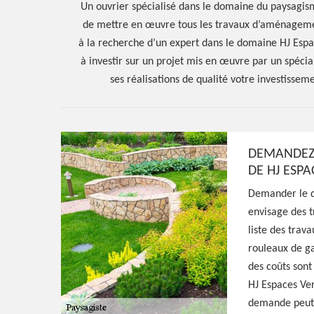
Un ouvrier spécialisé dans le domaine du paysagis
de mettre en œuvre tous les travaux d’aménagemen
à la recherche d’un expert dans le domaine HJ Espac
à investir sur un projet mis en œuvre par un spécial
ses réalisations de qualité votre investissem
DEMANDEZ 
DE HJ ESPA
Hoerter Joseph Elagage 58
Demander le de
envisage des t
Artisan paysagi
liste des trava
rouleaux de gaz
Preporche 5836
des coûts sont
HJ Espaces Ver
demande peut ê