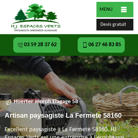
MENU
Devis gratuit
03 59 28 37 62
06 27 46 83 85
Hoerter Joseph Elagage 58
Artisan paysagiste La Fermete 58160
Excellent paysagiste à La Fermete 58160, HJ
Espaces Verts est une entreprise à l'écoute qui