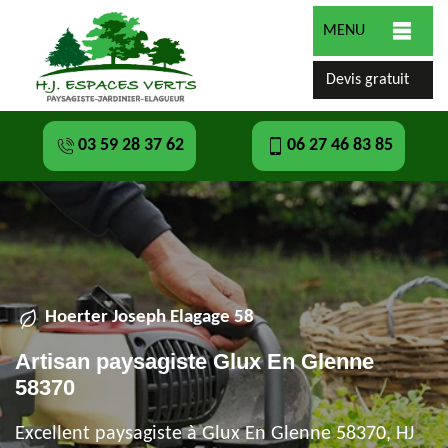
MENU
Devis gratuit
03 59 28 37 62
06 27 46 83 85
Hoerter Joseph Elagage 58
Artisan paysagiste Glux En Glenne
58370
Excellent paysagiste à Glux En Glenne 58370, HJ