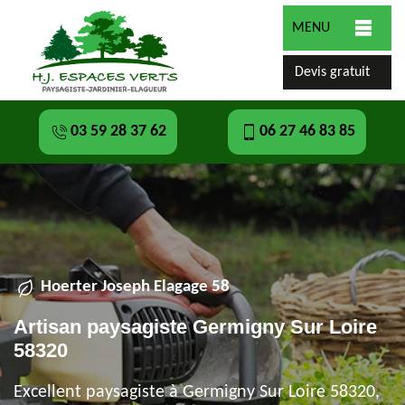
MENU
Devis gratuit
03 59 28 37 62
06 27 46 83 85
Hoerter Joseph Elagage 58
Artisan paysagiste Germigny Sur Loire
58320
Excellent paysagiste à Germigny Sur Loire 58320,