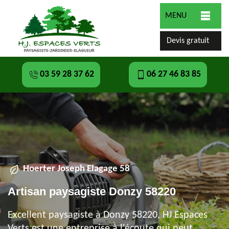
MENU
Devis gratuit
03 59 28 37 62
06 27 46 83 85
Hoerter Joseph Elagage 58
Artisan paysagiste Donzy 58220
Excellent paysagiste à Donzy 58220, HJ Espaces
Verts est une entreprise à l'écoute qui peut