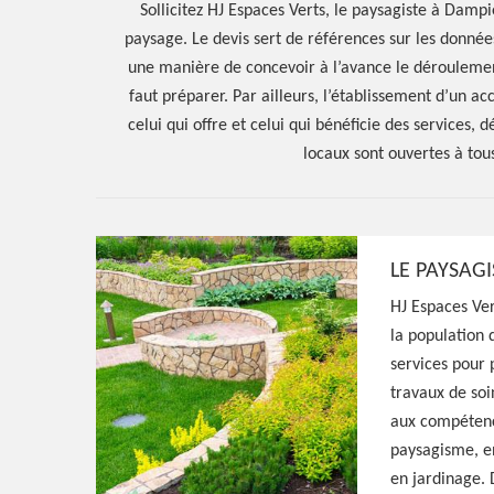
Sollicitez HJ Espaces Verts, le paysagiste à Damp
paysage. Le devis sert de références sur les donnée
une manière de concevoir à l’avance le déroulemen
faut préparer. Par ailleurs, l’établissement d’un ac
celui qui offre et celui qui bénéficie des services, 
locaux sont ouvertes à tou
LE PAYSAGI
Hoerter Joseph Elagage 58
HJ Espaces Ver
Artisan paysagi
la population 
services pour 
Dampierre Sou
travaux de soi
aux compétence
58310
paysagisme, en
en jardinage. 