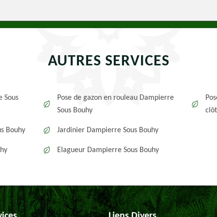
AUTRES SERVICES
e Sous
Pose de gazon en rouleau Dampierre
Pos
Sous Bouhy
clô
us Bouhy
Jardinier Dampierre Sous Bouhy
uhy
Elagueur Dampierre Sous Bouhy
vices
Liens Divers