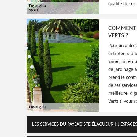
qualité de ses 
Excellent paysagiste à Dampierre Sous Bou
est une entreprise à l'écoute qui peut amé
selon vos idées et exigences, prestation pa
COMMENT SE
VERTS ?
Pour un entret
Voir Nos Realisations
Contactez-Nous!
entretenir. Un
varier la rému
de jardinage à
prend le contr
de ses services
meilleure, dig
Verts si vous 
LES SERVICES DU PAYSAGISTE ÉLAGUEUR HJ ESPACE