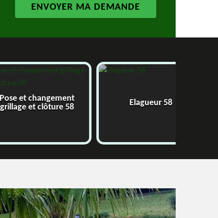
 changement
Elagueur 58
Abatta
et clôture 58