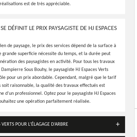
réalisations est de très appréciable.
hy 58310, HJ Espaces Verts
nager votre espace vert
s cher
 DÉFINIT LE PRIX PAYSAGISTE DE HJ ESPACES
ien de paysage, le prix des services dépend de la surface à
e grande superficie nécessite du temps, et la durée peut
nération des paysagistes en activité. Pour tous les travaux
 Dampierre Sous Bouhy, le paysagiste HJ Espaces Verts
ôle pour un prix abordable. Cependant, malgré que le tarif
 soit raisonnable, la qualité des travaux effectués est
ne d’un professionnel. Optez pour le paysagiste HJ Espaces
souhaitez une opération parfaitement réalisée.
S VERTS POUR L’ÉLAGAGE D’ARBRE