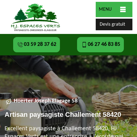
MENU
Devis gratuit
03 59 28 37 62
06 27 46 83 85
Hoerter Joseph Elagage 58
Artisan paysagiste Challement 58420
Excellent paysagiste à Challement 58420, HJ
Espaces Verts est une entreprise à l'écoute qui