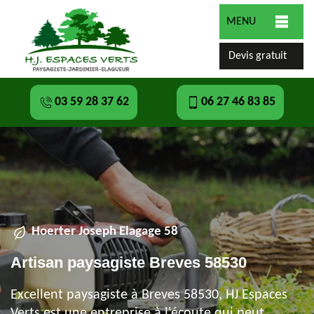
MENU
Devis gratuit
03 59 28 37 62
06 27 46 83 85
Hoerter Joseph Elagage 58
Artisan paysagiste Breves 58530
Excellent paysagiste à Breves 58530, HJ Espaces
Verts est une entreprise à l'écoute qui peut