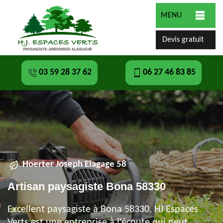
MENU
Devis gratuit
03 59 28 37 62
06 27 46 83 85
Hoerter Joseph Elagage 58
Artisan paysagiste Bona 58330
Excellent paysagiste à Bona 58330, HJ Espaces
Verts est une entreprise à l'écoute qui peut