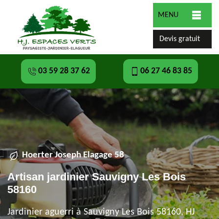
MENU
Devis gratuit
03 59 28 37 62
06 27 46 83 85
Hoerter Joseph Elagage 58
Artisan jardinier Sauvigny Les Bois
58160
Jardinier aguerri à Sauvigny Les Bois 58160, HJ