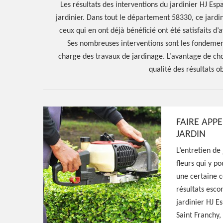
Les résultats des interventions du jardinier HJ Es
jardinier. Dans tout le département 58330, ce jardin
ceux qui en ont déjà bénéficié ont été satisfaits d’
Ses nombreuses interventions sont les fondement
charge des travaux de jardinage. L’avantage de cho
qualité des résultats o
Hoerter Joseph Elagage 58
FAIRE APP
JARDIN
Artisan jardinie
L’entretien de
fleurs qui y po
Franchy 58330
une certaine c
résultats esco
jardinier HJ E
Jardinier aguerri à Saint Franchy 58330, HJ 
Saint Franchy,