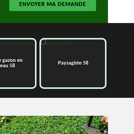
e gazon en
Paysagiste 58
J
leau 58