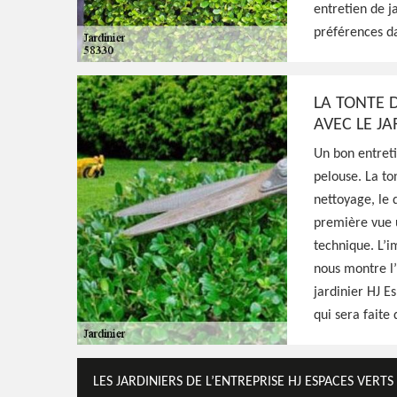
disposition les matériels nécessaires pour e
entretien de j
propose un tarif raisonnable pour ce faire
préférences da
Voir Nos Realisations
Contactez-Nous!
LA TONTE 
AVEC LE JA
Un bon entreti
pelouse. La to
nettoyage, le 
première vue u
technique. L’i
nous montre l’
jardinier HJ Es
qui sera faite
LES JARDINIERS DE L’ENTREPRISE HJ ESPACES VERT