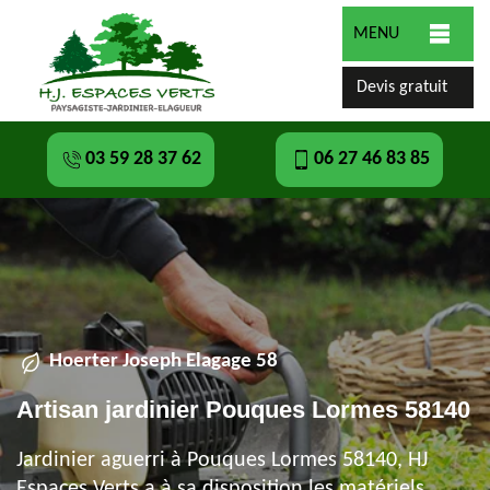
MENU
Devis gratuit
03 59 28 37 62
06 27 46 83 85
Hoerter Joseph Elagage 58
Artisan jardinier Pouques Lormes 58140
Jardinier aguerri à Pouques Lormes 58140, HJ
Espaces Verts a à sa disposition les matériels