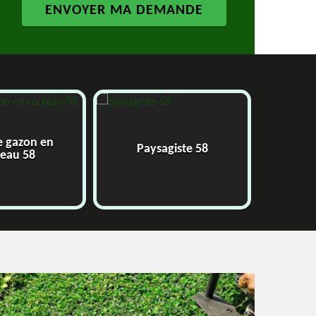
e gazon en
Paysagiste 58
J
leau 58