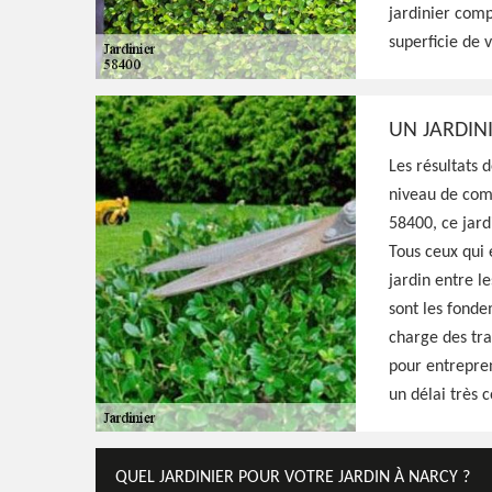
jardinier comp
matériels nécessaires pour entretenir de v
superficie de v
tarif raisonnable pour ce faire
Voir Nos Realisations
Contactez-Nous!
UN JARDIN
Les résultats 
niveau de comp
58400, ce jard
Tous ceux qui e
jardin entre l
sont les fonde
charge des tra
pour entrepren
un délai très c
QUEL JARDINIER POUR VOTRE JARDIN À NARCY ?