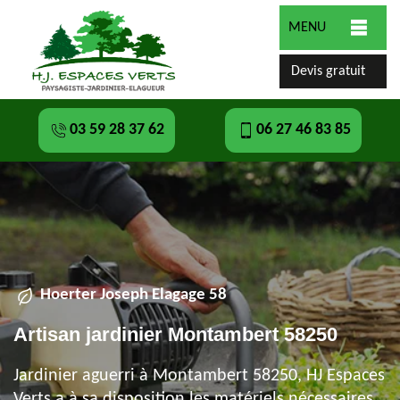
MENU
Devis gratuit
03 59 28 37 62
06 27 46 83 85
Hoerter Joseph Elagage 58
Artisan jardinier Montambert 58250
Jardinier aguerri à Montambert 58250, HJ Espaces
Verts a à sa disposition les matériels nécessaires