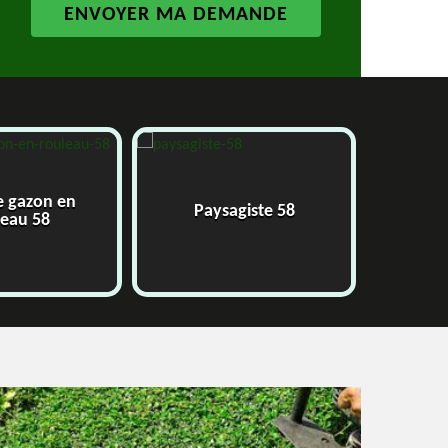
e gazon en
Paysagiste 58
J
leau 58