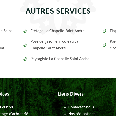
AUTRES SERVICES
e Saint
Etêtage La Chapelle Saint Andre
Ela
Pose de gazon en rouleau La
Pos
int
Chapelle Saint Andre
clô
Paysagiste La Chapelle Saint Andre
vices
Liens Divers
ueur 58
Contactez-nous
tage d'arbres 58
Nos réalisations