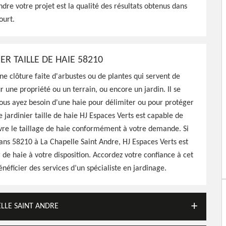
dre votre projet est la qualité des résultats obtenus dans
ur entretenir de votre
ourt.
 faire
ER TAILLE DE HAIE 58210
ne clôture faite d'arbustes ou de plantes qui servent de
r une propriété ou un terrain, ou encore un jardin. Il se
ous ayez besoin d'une haie pour délimiter ou pour protéger
e jardinier taille de haie HJ Espaces Verts est capable de
re le taillage de haie conformément à votre demande. Si
ans 58210 à La Chapelle Saint Andre, HJ Espaces Verts est
r de haie à votre disposition. Accordez votre confiance à cet
énéficier des services d’un spécialiste en jardinage.
ELLE SAINT ANDRE