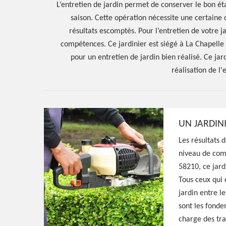
L’entretien de jardin permet de conserver le bon état
saison. Cette opération nécessite une certaine
résultats escomptés. Pour l’entretien de votre ja
compétences. Ce jardinier est siégé à La Chapelle S
pour un entretien de jardin bien réalisé. Ce ja
réalisation de l'
Hoerter Joseph Elagage 58
UN JARDIN
Artisan jardinie
Les résultats 
Chapelle Saint 
niveau de comp
58210, ce jard
Tous ceux qui e
58210
jardin entre l
sont les fonde
charge des tra
Jardinier aguerri à La Chapelle Saint Andre