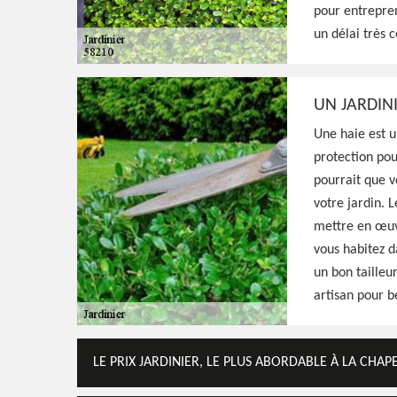
pour entrepren
sa disposition les matériels nécessaires po
un délai très c
jardin, propose un tarif raisonnable pour ce
Voir Nos Realisations
Contactez-Nous!
UN JARDINI
Une haie est u
protection pou
pourrait que v
votre jardin. L
mettre en œuv
vous habitez d
un bon tailleu
artisan pour b
LE PRIX JARDINIER, LE PLUS ABORDABLE À LA CHAP