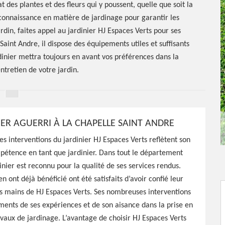
 des plantes et des fleurs qui y poussent, quelle que soit la
 connaissance en matière de jardinage pour garantir les
rdin, faites appel au jardinier HJ Espaces Verts pour ses
aint Andre, il dispose des équipements utiles et suffisants
rdinier mettra toujours en avant vos préférences dans la
entretien de votre jardin.
IER AGUERRI À LA CHAPELLE SAINT ANDRE
r La
des interventions du jardinier HJ Espaces Verts reflètent son
Andre
étence en tant que jardinier. Dans tout le département
inier est reconnu pour la qualité de ses services rendus.
n ont déjà bénéficié ont été satisfaits d’avoir confié leur
es mains de HJ Espaces Verts. Ses nombreuses interventions
ments de ses expériences et de son aisance dans la prise en
vaux de jardinage. L’avantage de choisir HJ Espaces Verts
 58210, HJ Espaces Verts a à