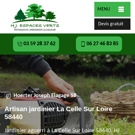
MENU
Devis gratuit
03 59 28 37 62
06 27 46 83 85
Hoerter Joseph Elagage 58
Artisan jardinier La Celle Sur Loire
58440
Jardinier aguerri à La Celle Sur Loire 58440, HJ