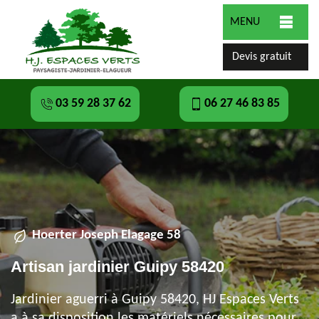
MENU
Devis gratuit
03 59 28 37 62
06 27 46 83 85
Hoerter Joseph Elagage 58
Artisan jardinier Guipy 58420
Jardinier aguerri à Guipy 58420, HJ Espaces Verts
a à sa disposition les matériels nécessaires pour