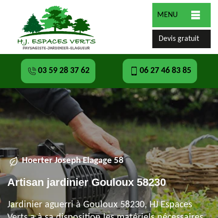
MENU
Devis gratuit
03 59 28 37 62
06 27 46 83 85
Hoerter Joseph Elagage 58
Artisan jardinier Gouloux 58230
Jardinier aguerri à Gouloux 58230, HJ Espaces
Verts a à sa disposition les matériels nécessaires