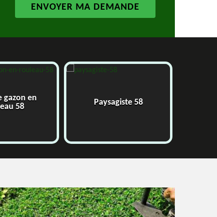
e gazon en
Paysagiste 58
J
leau 58