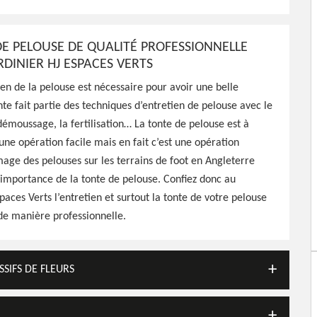
Verts a à sa disposition les
otre jardin, propose un
DE PELOUSE DE QUALITÉ PROFESSIONNELLE
RDINIER HJ ESPACES VERTS
en de la pelouse est nécessaire pour avoir une belle
nte fait partie des techniques d’entretien de pelouse avec le
démoussage, la fertilisation… La tonte de pelouse est à
ne opération facile mais en fait c’est une opération
mage des pelouses sur les terrains de foot en Angleterre
importance de la tonte de pelouse. Confiez donc au
paces Verts l’entretien et surtout la tonte de votre pelouse
 de manière professionnelle.
SSIFS DE FLEURS