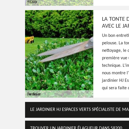
Jardinier aguerri à Cours 58200, HJ Espaces 
matériels nécessaires pour entretenir de v
tarif raisonnable pour ce faire
LA TONTE 
AVEC LE JA
Voir Nos Realisations
Contactez-Nous!
Un bon entreti
pelouse. La to
nettoyage, le 
première vue u
technique. L’i
nous montre l’
jardinier HJ Es
qui sera faite
LE JARDINIER HJ ESPACES VERTS SPÉCIALISTE DE MA
TROUVER UN JARDINIER ÉLAGUEUR DANS 58200