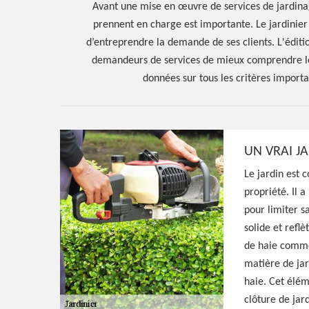
Avant une mise en œuvre de services de jardinage
prennent en charge est importante. Le jardinier
d’entreprendre la demande de ses clients. L'éditi
demandeurs de services de mieux comprendre les
données sur tous les critères importa
UN VRAI JA
Le jardin est 
Hoerter Joseph Elagage 58
propriété. Il 
pour limiter sa
Artisan jardini
solide et reflè
de haie comme
58200
matière de jar
haie. Cet élé
clôture de jard