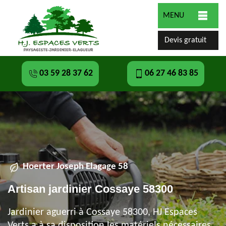
MENU
Devis gratuit
03 59 28 37 62
06 27 46 83 85
Hoerter Joseph Elagage 58
Artisan jardinier Cossaye 58300
Jardinier aguerri à Cossaye 58300, HJ Espaces
Verts a à sa disposition les matériels nécessaires