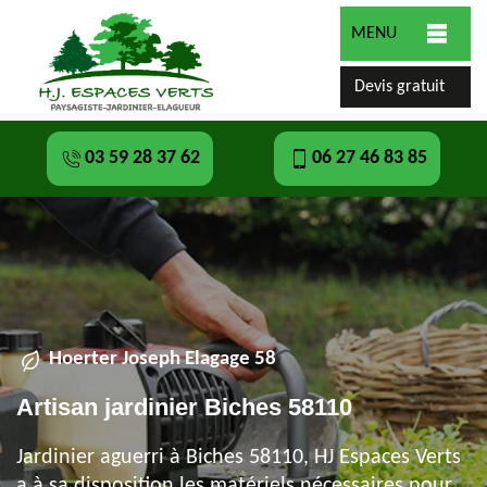
MENU
Devis gratuit
03 59 28 37 62
06 27 46 83 85
Hoerter Joseph Elagage 58
Artisan jardinier Biches 58110
Jardinier aguerri à Biches 58110, HJ Espaces Verts
a à sa disposition les matériels nécessaires pour