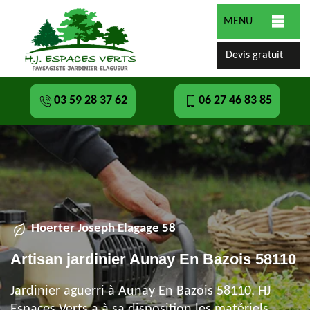
MENU
Devis gratuit
03 59 28 37 62
06 27 46 83 85
Hoerter Joseph Elagage 58
Artisan jardinier Aunay En Bazois 58110
Jardinier aguerri à Aunay En Bazois 58110, HJ
Espaces Verts a à sa disposition les matériels